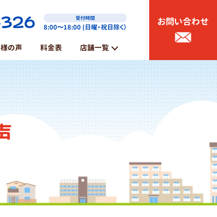
受付時間
お問い合わせ
8:00〜18:00 (日曜・祝日除く）
客様の声
料金表
店舗一覧
能代店
鶴岡店
声
山形店・東根店
那須塩原・大田原店
矢板・さくら店
日光店