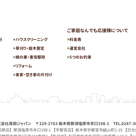
ご家庭なんでも応援隊について
分
>
ハウスクリーニング
>
料金表
>
草刈り・庭木剪定
>
運営会社
>
蜂の巣・害虫駆除
>
5つのお約束
>
リフォーム
>
実家・空き家の片付け
会社真田ジャパン 〒329-2763 栃木県那須塩原市井口198-1 TEL.0287-36-
原店】那須塩原市井口198-1 【宇都宮店】栃木県宇都宮市鐺山町1-19 【日光