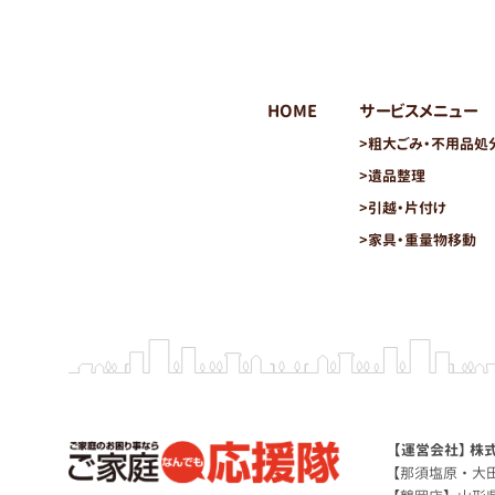
HOME
サービスメニュー
>
粗大ごみ・不用品処
>
遺品整理
>
引越・片付け
>
家具・重量物移動
【運営会社】 株式
【那須塩原・大田