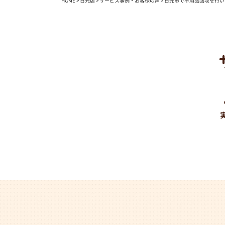
HOME
>
日光店
>
サービス事例・お客様の声
>
日光市で不用品回収を行い