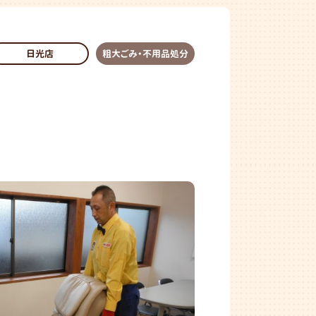
日光店
粗大ごみ・不用品処分