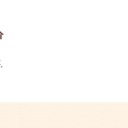
宇都宮店
葛飾店
介
。
。