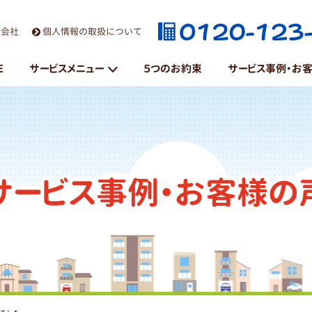
営会社
個人情報の取扱について
E
サービスメニュー
５つのお約束
サービス事例・お
粗大ごみ・不用品処分
遺品整理
サービス事例・お客様の
引越・片付け
家具・重量物移動
ハウスクリーニング
草刈り・庭木剪定