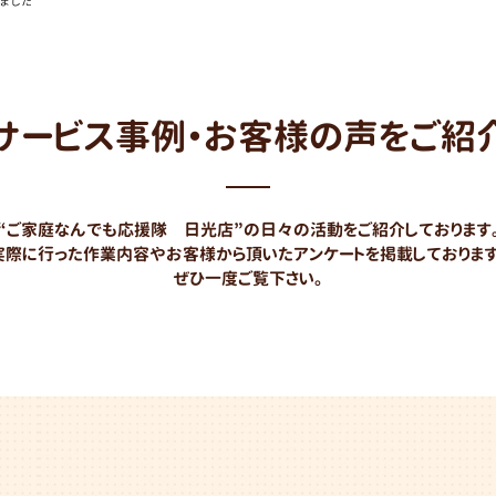
ました
蜂の巣・害虫駆除
リフォーム
サービス事例・お客様の声をご紹
実家・
空き家の片付け
“ご家庭なんでも応援隊 日光店”の日々の活動をご紹介しております
実際に行った作業内容やお客様から頂いたアンケートを掲載しております
ぜひ一度ご覧下さい。