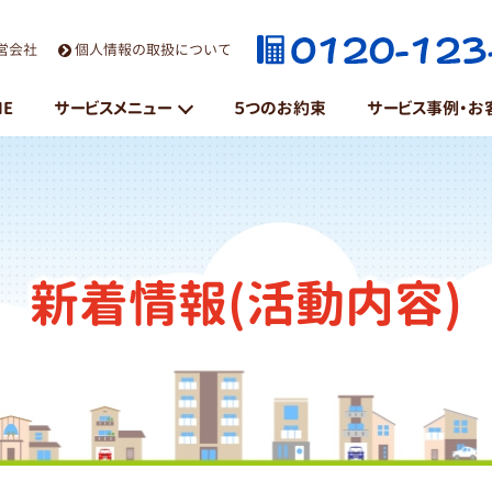
営会社
個人情報の取扱について
ME
サービスメニュー
５つのお約束
サービス事例・お
粗大ごみ・不用品処分
遺品整理
新着情報(活動内容)
引越・片付け
家具・重量物移動
ハウスクリーニング
草刈り・庭木剪定