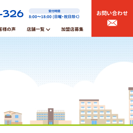
受付時間
お問い合わせ
8:00〜18:00 (日曜・祝日除く）
客様の声
店舗一覧
加盟店募集
能代店
鶴岡店
山形店・東根店
那須塩原・大田原店
矢板・さくら店
日光店