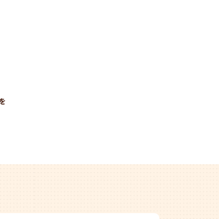
宇都宮店
葛飾店
を