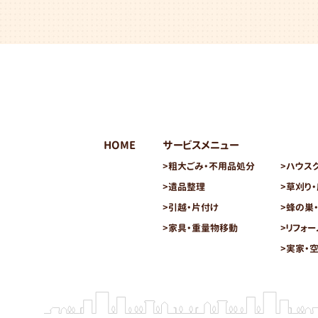
HOME
サービスメニュー
>
粗大ごみ・不用品処分
>
ハウス
>
遺品整理
>
草刈り
>
引越・片付け
>
蜂の巣
>
家具・重量物移動
>
リフォー
>
実家・