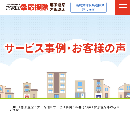
那須塩原・
一般廃棄物収集運搬業
大田原店
許可保有
サービス事例・お客様の声
HOME
>
那須塩原・大田原店
>
サービス事例・お客様の声
>
那須塩原市の枝木
の伐採