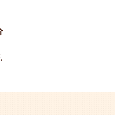
宇都宮店
葛飾店
介
。
。