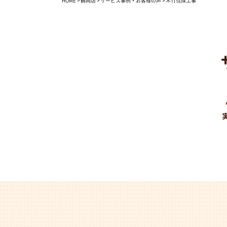
HOME
>
鶴岡店
>
サービス事例・お客様の声
>
木竹伐採工事