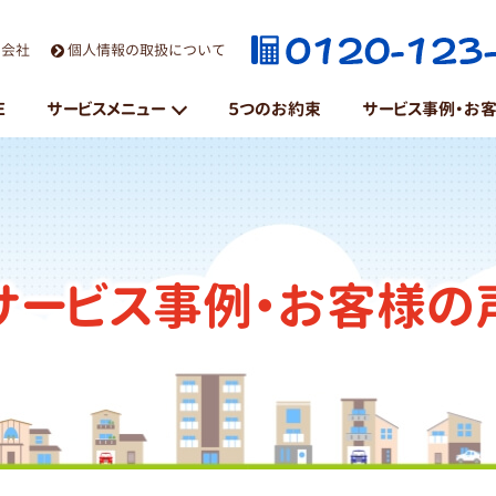
営会社
個人情報の取扱について
E
サービスメニュー
５つのお約束
サービス事例・お
粗大ごみ・不用品処分
遺品整理
サービス事例・お客様の
引越・片付け
家具・重量物移動
ハウスクリーニング
草刈り・庭木剪定