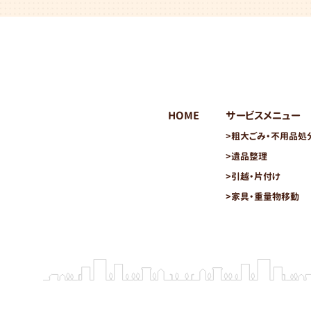
HOME
サービスメニュー
>
粗大ごみ・不用品処
>
遺品整理
>
引越・片付け
>
家具・重量物移動