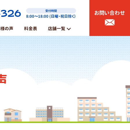
受付時間
お問い合わせ
8:00〜18:00 (日曜・祝日除く）
客様の声
料金表
店舗一覧
能代店
鶴岡店
声
山形店・東根店
那須塩原・大田原店
矢板・さくら店
日光店