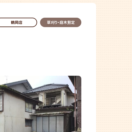
鶴岡店
草刈り・庭木剪定